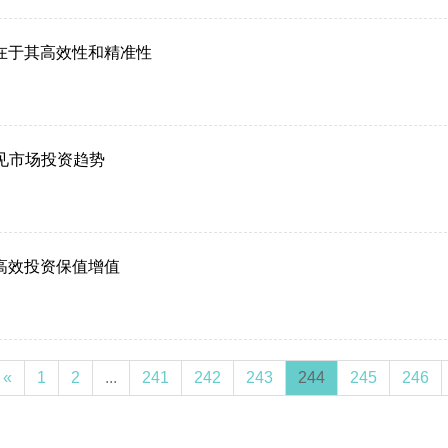
在于其高效性和精准性
见市场投资趋势
高效投资保值增值
«
1
2
...
241
242
243
244
245
246