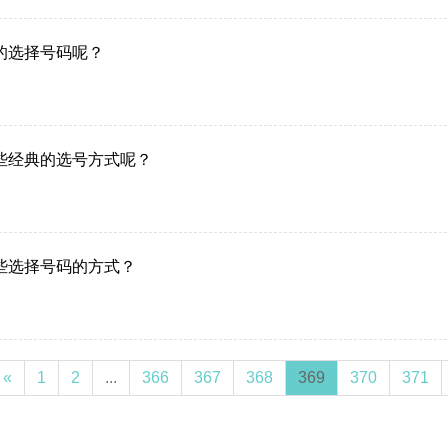
的选择号码呢？
些经典的选号方式呢？
些选择号码的方式？
«
1
2
...
366
367
368
369
370
371