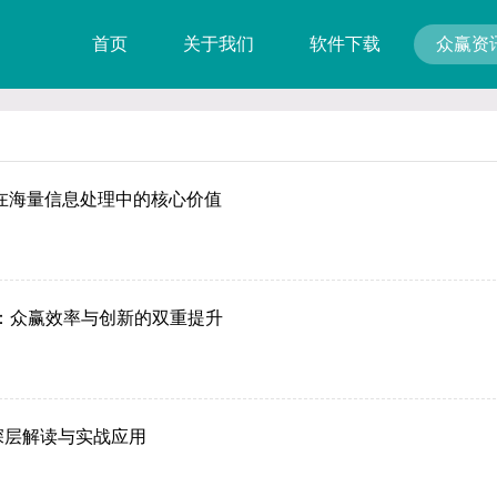
首页
关于我们
软件下载
众赢资
在海量信息处理中的核心价值
具：众赢效率与创新的双重提升
深层解读与实战应用