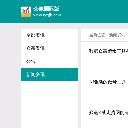
众赢国际版
www.zygjb.com
全部资讯
当前位置：
新闻资讯
众赢资讯
数据众赢缩水工具
公告
新闻资讯
AI驱动的做号工
众赢K线走势图的