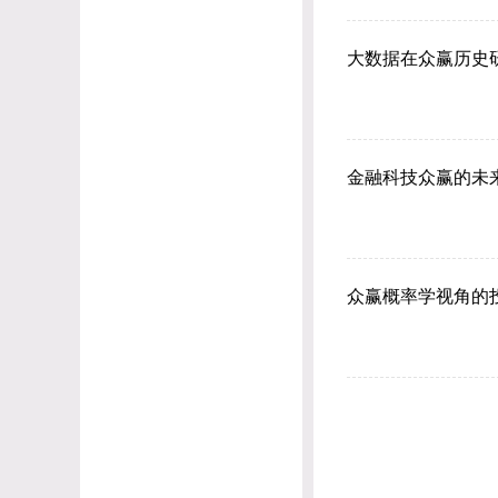
大数据在众赢历史
金融科技众赢的未
众赢概率学视角的