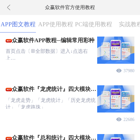
众赢软件官方使用教程
下拉刷新
APP图文教程
APP使用教程
PC端使用教程
实战教
众赢软件APP教程─编辑常用彩种
首页点击〔ꕥ全部数据〕进入↓点选右
上…
37980
众赢软件『龙虎统计』四大模块图
文教程
「龙虎走势」「龙虎统计」「历史龙虎统
计」「龙虎路珠」
22686
众赢软件『总和统计』四大模块图