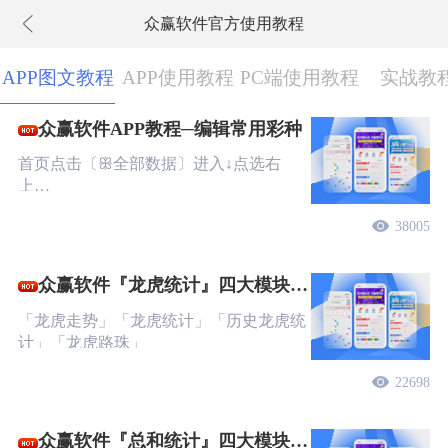
众赢软件官方使用教程
下拉刷新
APP图文教程
APP使用教程
PC端使用教程
实战教
众赢软件APP教程─编辑常用彩种
首页点击〔ꕥ全部数据〕进入↓点选右
上…
38005
众赢软件『龙虎统计』四大模块图
文教程
「龙虎走势」「龙虎统计」「历史龙虎统
计」「龙虎路珠」
22698
众赢软件『总和统计』四大模块图