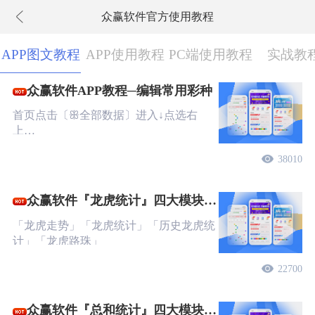
众赢软件官方使用教程
下拉刷新
APP图文教程
APP使用教程
PC端使用教程
实战教
众赢软件APP教程─编辑常用彩种
首页点击〔ꕥ全部数据〕进入↓点选右
上…
38010
众赢软件『龙虎统计』四大模块图
文教程
「龙虎走势」「龙虎统计」「历史龙虎统
计」「龙虎路珠」
22700
众赢软件『总和统计』四大模块图