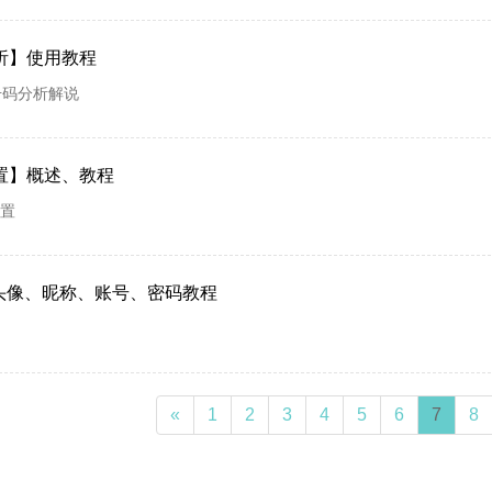
析】使用教程
号码分析解说
置】概述、教程
设置
改头像、昵称、账号、密码教程
«
1
2
3
4
5
6
7
8