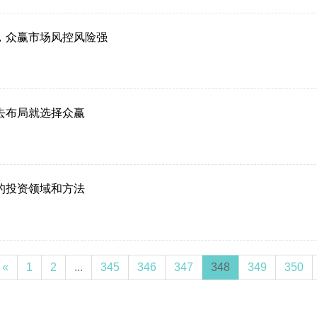
，众赢市场风控风险强
去布局就选择众赢
的投资领域和方法
«
1
2
...
345
346
347
348
349
350